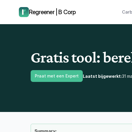
laat ons je terugbellen.
Regreener | B Corp
Carb
Gratis tool: be
Praat met een Expert
Laatst bijgewerkt:
31 m
Summary: 