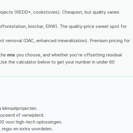
jects (REDD+, cookstoves). Cheapest, but quality varies 
forestation, biochar, ERW). The quality-price sweet spot for 
 removal (DAC, enhanced mineralization). Premium pricing for 
 the 
mix
 you choose, and whether you're offsetting residual 
Use the calculator below to get your number in under 60 
a klimaatprojecten.
uceerd of verwijderd.
00 voor high-tech oplossingen.
, regio en extra voordelen.