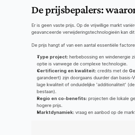
De prijsbepalers: waaro
Er is geen vaste prijs. Op de vrijwillige markt vari
geavanceerde verwijderingstechnologieën kan dit 
De prijs hangt af van een aantal essentiële factore
Type project:
 herbebossing en windenergie zi
optie is vanwege de complexe technologie.
Certificering en kwaliteit:
 credits met de 
Go
garandeert) zijn doorgaans duurder dan basis-V
lage kwaliteit of onduidelijke 'additionaliteit' (
bestaan).
Regio en co-benefits:
 projecten die lokale 
hogere prijs.
Marktdynamiek:
 vraag en aanbod op de markt