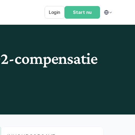
Select Language
Login
Start nu
CO2-compensatie