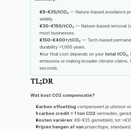
€8–€25/tCO₂
 — Nature-based avoidance pro
widely.
€30–€150/tCO₂
 — Nature-based removal (af
most businesses.
€150–€400+/tCO₂
 — Tech-based permanent
durability >1,000 years.
Your final cost depends on your 
total tCO₂
,
emissions or making broader climate claims. 
seconds.
TL;DR
Wat kost CO2 compensatie?
Carbon offsetting
 compenseert je uitstoot vi
1 carbon credit = 1 ton CO2
 vermeden, gered
Kosten variëren
: €8–€25 gemiddeld, tot >€2
Prijzen hangen af van
 projecttype, standaard