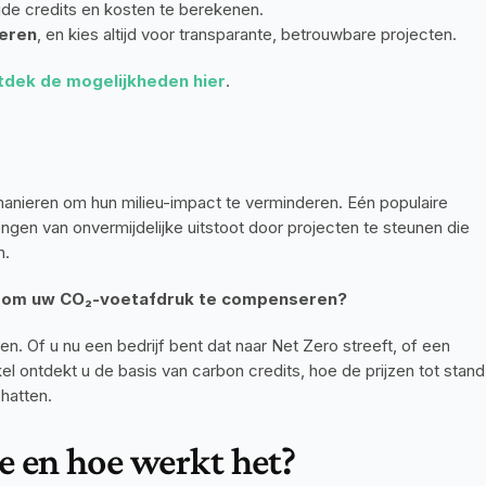
de credits en kosten te berekenen.
ceren
, en kies altijd voor transparante, betrouwbare projecten.
tdek de mogelijkheden hier
.
nieren om hun milieu-impact te verminderen. Eén populaire 
rengen van onvermijdelijke uitstoot door projecten te steunen die 
n.
t om uw CO₂-voetafdruk te compenseren?
. Of u nu een bedrijf bent dat naar Net Zero streeft, of een 
kel ontdekt u de basis van carbon credits, hoe de prijzen tot stand 
chatten.
 en hoe werkt het?