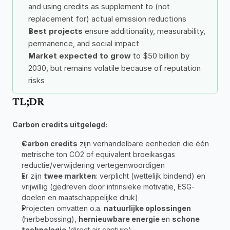
and using credits as supplement to (not 
replacement for) actual emission reductions
Best projects
 ensure additionality, measurability, 
permanence, and social impact
Market expected to grow
 to $50 billion by 
2030, but remains volatile because of reputation 
risks
TL;DR
Carbon credits uitgelegd:
Carbon credits
 zijn verhandelbare eenheden die één 
metrische ton CO2 of equivalent broeikasgas 
reductie/verwijdering vertegenwoordigen
Er zijn 
twee markten
: verplicht (wettelijk bindend) en 
vrijwillig (gedreven door intrinsieke motivatie, ESG-
doelen en maatschappelijke druk)
Projecten omvatten o.a. 
natuurlijke oplossingen
(herbebossing), 
hernieuwbare energie 
en 
schone 
technologie 
(direct air capture)