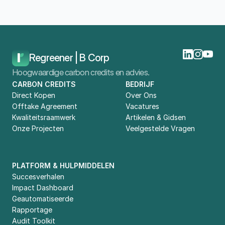
Home
Blog
Carbon Credits: Alles Wat Je Moet Weten (FAQ-Gids)
Regreener | B Corp
Hoogwaardige carbon credits en advies.
CARBON CREDITS
BEDRIJF
Direct Kopen
Over Ons
Offtake Agreement
Vacatures
Kwaliteitsraamwerk
Artikelen & Gidsen
Onze Projecten
Veelgestelde Vragen
PLATFORM & HULPMIDDELEN
Succesverhalen
Impact Dashboard
Geautomatiseerde 
Rapportage
Audit Toolkit