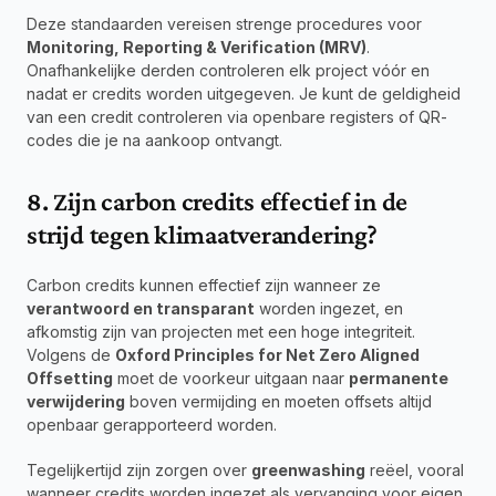
Deze standaarden vereisen strenge procedures voor 
Monitoring, Reporting & Verification (MRV)
. 
Onafhankelijke derden controleren elk project vóór en 
nadat er credits worden uitgegeven. Je kunt de geldigheid 
van een credit controleren via openbare registers of QR-
codes die je na aankoop ontvangt.
8. Zijn carbon credits effectief in de 
strijd tegen klimaatverandering?
Carbon credits kunnen effectief zijn wanneer ze 
verantwoord en transparant
 worden ingezet, en 
afkomstig zijn van projecten met een hoge integriteit. 
Volgens de 
Oxford Principles for Net Zero Aligned 
Offsetting
 moet de voorkeur uitgaan naar 
permanente 
verwijdering
 boven vermijding en moeten offsets altijd 
openbaar gerapporteerd worden.
Tegelijkertijd zijn zorgen over 
greenwashing
 reëel, vooral 
wanneer credits worden ingezet als vervanging voor eigen 