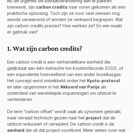
Nu de urgentie om klimaatverandering aan te pakken 
toeneemt, zijn 
carbon credits
 naar voren gekomen als een 
praktische oplossing. Toch zijn ze voor veel mensen nog 
steeds verwarrend of worden ze verkeerd begrepen. Wat 
zijn carbon credits precies? Hoe werken ze? En wie maakt 
er gebruik van?
1. Wat zijn carbon credits?
Een carbon credit is een verhandelbare eenheid die 
gelijkstaat aan één metrische ton koolstofdioxide (CO2), of 
een equivalente hoeveelheid van een ander broeikasgas. 
Het concept werd ontwikkeld onder het 
Kyoto-protocol
en later opgenomen in het 
Akkoord van Parijs
 als 
onderdeel van wereldwijde inspanningen om uitstoot te 
verminderen.
De term “carbon offset” wordt vaak als synoniem gebruikt, 
maar verwijst technisch gezien naar het 
project
 dat de 
uitstoot reduceert of verwijdert. De carbon credit is de 
eenheid
 die uit dat project voortkomt. Meer weten over wat 