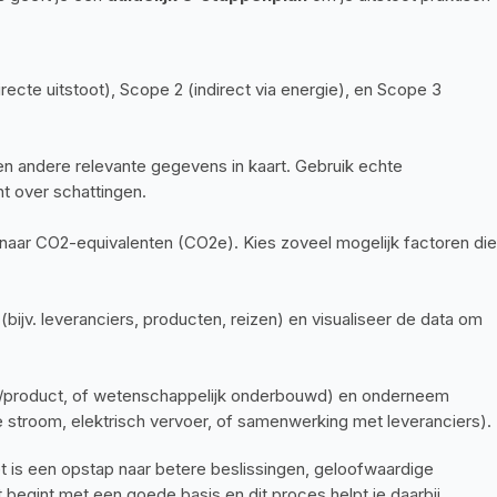
recte uitstoot), Scope 2 (indirect via energie), en Scope 3 
 en andere relevante gegevens in kaart. Gebruik echte 
t over schattingen.
naar CO2-equivalenten (CO2e). Kies zoveel mogelijk factoren die 
bijv. leveranciers, producten, reizen) en visualiseer de data om 
t/product, of wetenschappelijk onderbouwd) en onderneem 
 stroom, elektrisch vervoer, of samenwerking met leveranciers).
 is een opstap naar betere beslissingen, geloofwaardige 
begint met een goede basis en dit proces helpt je daarbij.