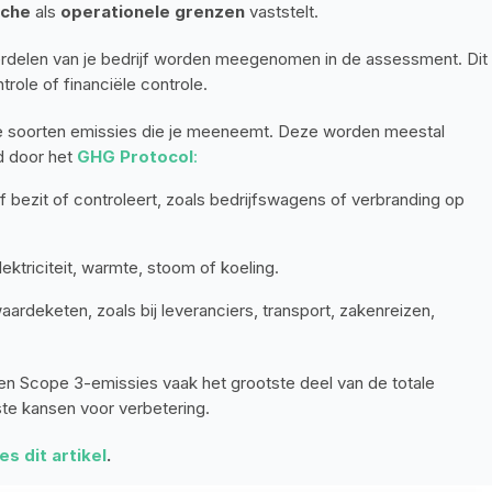
sche
 als 
operationele grenzen
 vaststelt.
rdelen van je bedrijf worden meegenomen in de assessment. Dit 
role of financiële controle.
e soorten emissies die je meeneemt. Deze worden meestal 
 door het 
GHG Protocol
:
lf bezit of controleert, zoals bedrijfswagens of verbranding op 
ektriciteit, warmte, stoom of koeling.
waardeketen, zoals bij leveranciers, transport, zakenreizen, 
en Scope 3-emissies vaak het grootste deel van de totale 
ste kansen voor verbetering.
es dit artikel
.