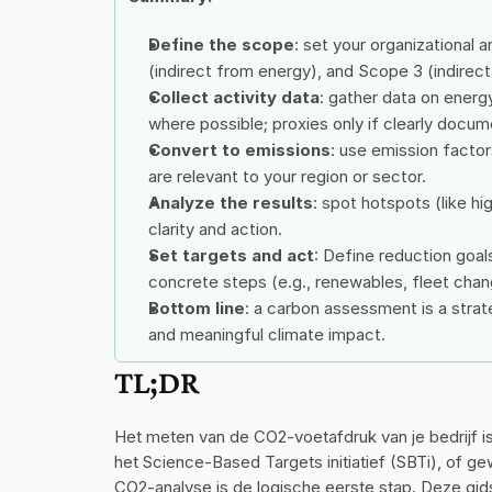
Define the scope
: set your organizational 
(indirect from energy), and Scope 3 (indirect
Collect activity data
: gather data on energ
where possible; proxies only if clearly docu
Convert to emissions
: use emission factor
are relevant to your region or sector.
Analyze the results
: spot hotspots (like hi
clarity and action.
Set targets and act
: Define reduction goal
concrete steps (e.g., renewables, fleet chang
Bottom line
: a carbon assessment is a strate
and meaningful climate impact.
TL;DR
Het meten van de CO2-voetafdruk van je bedrijf is e
het Science-Based Targets initiatief (SBTi), of g
CO2-analyse is de logische eerste stap. Deze gids