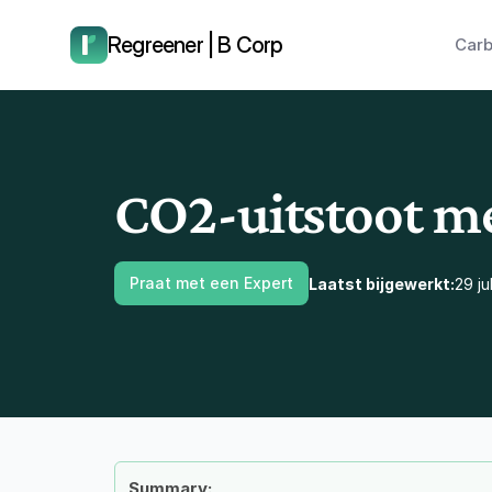
laat ons je terugbellen.
Regreener | B Corp
Carb
CO2-uitstoot me
Praat met een Expert
Laatst bijgewerkt:
29 ju
Summary: 