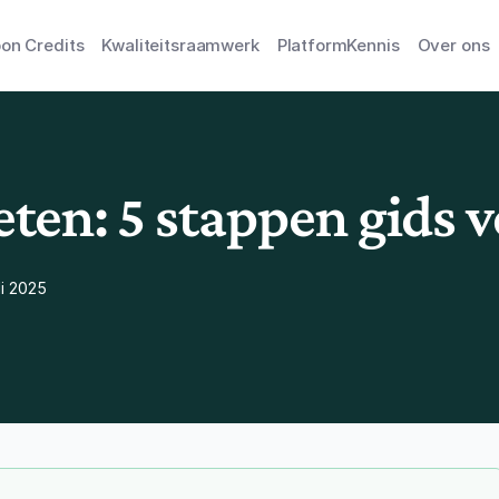
on Credits
Kwaliteitsraamwerk
Platform
Kennis
Over ons
ten: 5 stappen gids v
li 2025