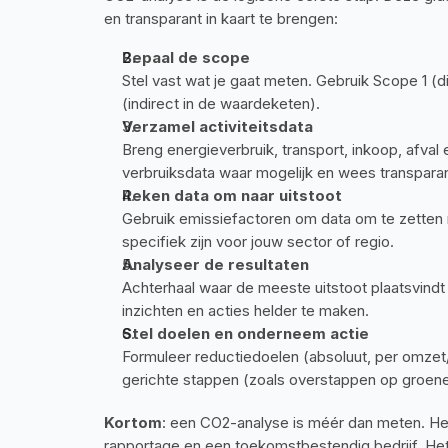
en transparant in kaart te brengen:
Bepaal de scope
Stel vast wat je gaat meten. Gebruik Scope 1 (di
(indirect in de waardeketen).
Verzamel activiteitsdata
Breng energieverbruik, transport, inkoop, afval
verbruiksdata waar mogelijk en wees transparan
Reken data om naar uitstoot
Gebruik emissiefactoren om data om te zetten 
specifiek zijn voor jouw sector of regio.
Analyseer de resultaten
Achterhaal waar de meeste uitstoot plaatsvindt (
inzichten en acties helder te maken.
Stel doelen en onderneem actie
Formuleer reductiedoelen (absoluut, per omze
gerichte stappen (zoals overstappen op groene
Kortom
: een CO2-analyse is méér dan meten. Het
rapportage en een toekomstbestendig bedrijf. Het 