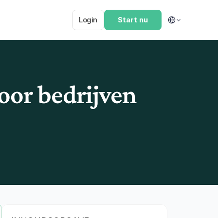
Select Language
Login
Start nu
oor bedrijven