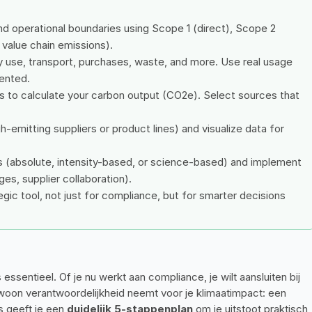
and operational boundaries using Scope 1 (direct), Scope 2 
 value chain emissions).
y use, transport, purchases, waste, and more. Use real usage 
mented.
s to calculate your carbon output (CO2e). Select sources that 
gh-emitting suppliers or product lines) and visualize data for 
s (absolute, intensity-based, or science-based) and implement 
es, supplier collaboration).
gic tool, not just for compliance, but for smarter decisions 
ssentieel. Of je nu werkt aan compliance, je wilt aansluiten bij 
ewoon verantwoordelijkheid neemt voor je klimaatimpact: een 
 geeft je een 
duidelijk 5-stappenplan
 om je uitstoot praktisch 