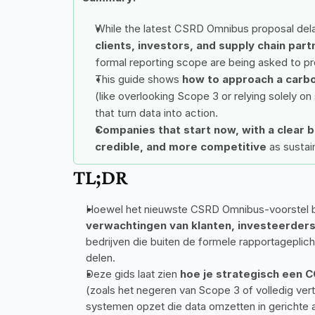
While the latest CSRD Omnibus proposal dela
clients, investors, and supply chain part
formal reporting scope are being asked to pr
This guide shows 
how to approach a carbo
(like overlooking Scope 3 or relying solely o
that turn data into action.
Companies that start now, with a clear b
credible, and more competitive
 as susta
TL;DR
Hoewel het nieuwste CSRD Omnibus-voorstel bep
verwachtingen van klanten, investeerders
bedrijven die buiten de formele rapportageplic
delen.
Deze gids laat zien 
hoe je strategisch een 
(zoals het negeren van Scope 3 of volledig ver
systemen opzet die data omzetten in gerichte a