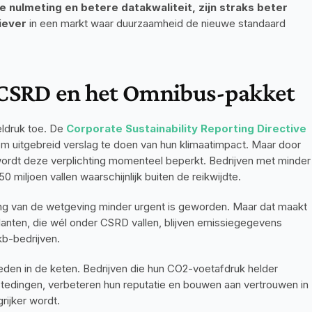
 nulmeting en betere datakwaliteit, zijn straks beter 
iever
 in een markt waar duurzaamheid de nieuwe standaard 
 CSRD en het Omnibus-pakket
ldruk toe. De 
Corporate Sustainability Reporting Directive 
 om uitgebreid verslag te doen van hun klimaatimpact. Maar door 
wordt deze verplichting momenteel beperkt. Bedrijven met minder 
iljoen vallen waarschijnlijk buiten de reikwijdte.
ng van de wetgeving minder urgent is geworden. Maar dat maakt 
anten, die wél onder CSRD vallen, blijven emissiegegevens 
kb-bedrijven.
den in de keten. Bedrijven die hun CO2-voetafdruk helder 
stedingen, verbeteren hun reputatie en bouwen aan vertrouwen in 
rijker wordt.