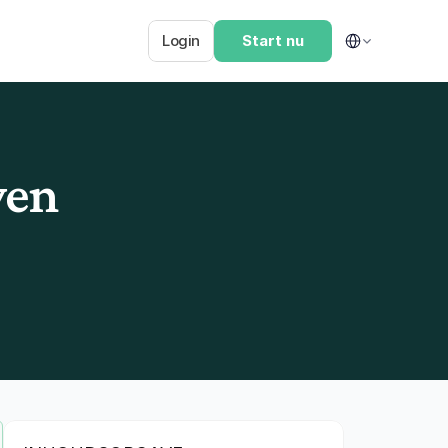
Select Language
Login
Start nu
ven