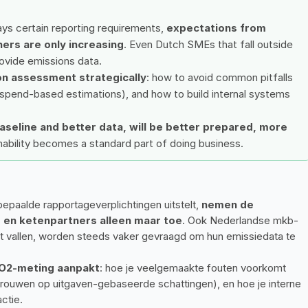
ys certain reporting requirements, 
expectations from 
ners are only increasing
. Even Dutch SMEs that fall outside 
ovide emissions data.
n assessment strategically
: how to avoid common pitfalls 
n spend-based estimations), and how to build internal systems 
aseline and better data, will be better prepared, more 
inability becomes a standard part of doing business.
aalde rapportageverplichtingen uitstelt, 
nemen de 
 en ketenpartners alleen maar toe
. Ook Nederlandse mkb-
ht vallen, worden steeds vaker gevraagd om hun emissiedata te 
CO2-meting aanpakt
: hoe je veelgemaakte fouten voorkomt 
trouwen op uitgaven-gebaseerde schattingen), en hoe je interne 
ctie.