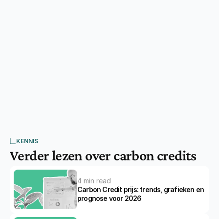
continuing to invest in 
b
structural sustainability."
Veerle
Sustainability Officer @ BDO
KENNIS
Verder lezen over carbon credits
4 min read
Carbon Credit prijs: trends, grafieken en 
prognose voor 2026