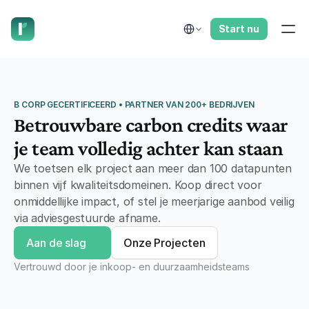
laat ons je terugbellen.
Select Language
Start nu
B CORP GECERTIFICEERD • PARTNER VAN 200+ BEDRIJVEN
Betrouwbare carbon credits waar
je team volledig achter kan staan
We toetsen elk project aan meer dan 100 datapunten 
binnen vijf kwaliteitsdomeinen. Koop direct voor 
onmiddellijke impact, of stel je meerjarige aanbod veilig 
via adviesgestuurde afname.
Aan de slag
Onze Projecten
Vertrouwd door je inkoop- en duurzaamheidsteams