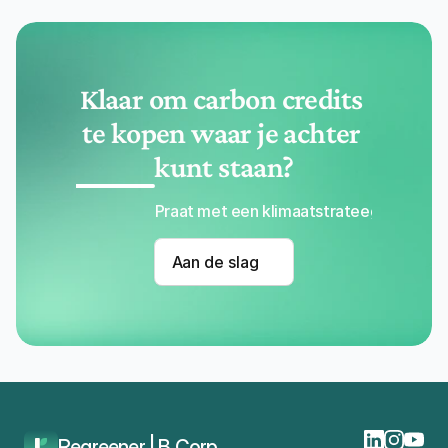
Klaar om carbon credits 
te kopen waar je achter 
kunt staan?
Praat met een klimaatstrateeg
Aan de slag
Home
Carbon Credits
Regreener | B Corp