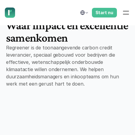
laat ons je terugbellen.
Select Language
Start nu
OVER ONS
Waar impact en excellentie 
samenkomen
Regreener is de toonaangevende carbon credit 
leverancier, speciaal gebouwd voor bedrijven die 
effectieve, wetenschappelijk onderbouwde 
klimaatactie willen ondernemen. We helpen 
duurzaamheidsmanagers en inkoopteams om hun 
werk met een gerust hart te doen.
2011