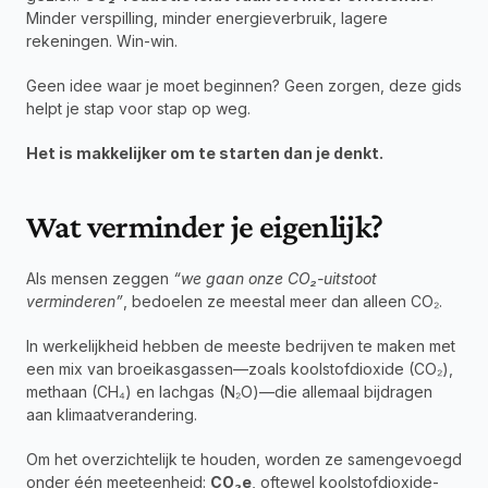
Minder verspilling, minder energieverbruik, lagere 
rekeningen. Win-win.
Geen idee waar je moet beginnen? Geen zorgen, deze gids 
helpt je stap voor stap op weg.
Het is makkelijker om te starten dan je denkt.
Wat verminder je eigenlijk?
Als mensen zeggen 
“we gaan onze CO₂-uitstoot 
verminderen”
, bedoelen ze meestal meer dan alleen CO₂.
In werkelijkheid hebben de meeste bedrijven te maken met 
een mix van broeikasgassen—zoals koolstofdioxide (CO₂), 
methaan (CH₄) en lachgas (N₂O)—die allemaal bijdragen 
aan klimaatverandering.
Om het overzichtelijk te houden, worden ze samengevoegd 
onder één meeteenheid: 
CO₂e
, oftewel koolstofdioxide-