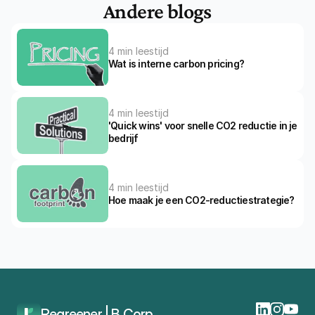
Andere blogs
4 min leestijd
Wat is interne carbon pricing?
4 min leestijd
'Quick wins' voor snelle CO2 reductie in je 
bedrijf
4 min leestijd
Hoe maak je een CO2-reductiestrategie?
Home
Blog
De Ultieme Gids Voor CO₂-Reductie Voor Bedrijven
Regreener | B Corp