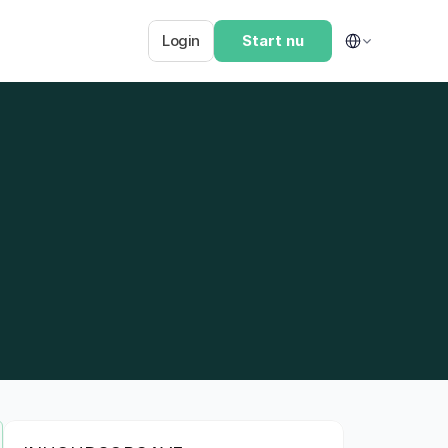
Select Language
Login
Start nu