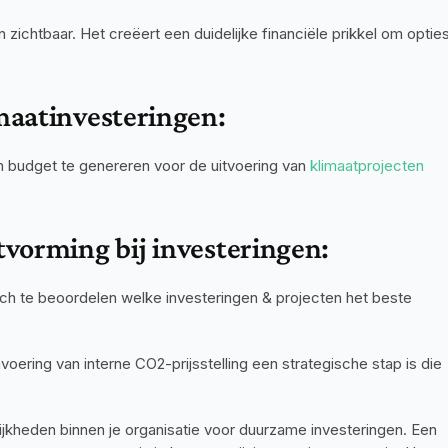
ichtbaar. Het creëert een duidelijke financiële prikkel om opties
maatinvesteringen:
 budget te genereren voor de uitvoering van 
klimaatprojecten 
tvorming bij investeringen:
isch te beoordelen welke investeringen & projecten het beste 
oering van interne CO2-prijsstelling een strategische stap is die 
 creëert extra financieringsmogelijkheden binnen je organisatie voor duurzame investeringen. Een 