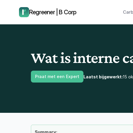
laat ons je terugbellen.
Regreener | B Corp
Carb
Wat is interne c
Praat met een Expert
Laatst bijgewerkt:
15 o
Summary: 