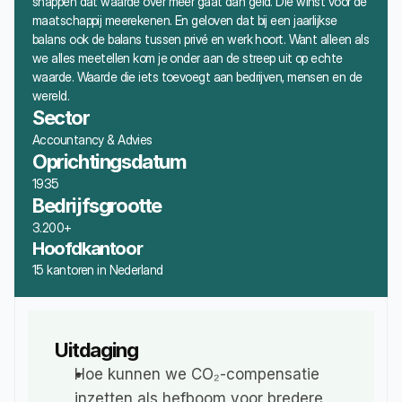
snappen dat waarde over meer gaat dan geld. Die winst voor de 
maatschappij meerekenen. En geloven dat bij een jaarlijkse 
balans ook de balans tussen privé en werk hoort. Want alleen als 
we alles meetellen kom je onder aan de streep uit op echte 
waarde. Waarde die iets toevoegt aan bedrijven, mensen en de 
wereld.
Sector
Accountancy & Advies
Oprichtingsdatum
1935
Bedrijfsgrootte
3.200+
Hoofdkantoor
15 kantoren in Nederland
Uitdaging
Hoe kunnen we CO₂-compensatie 
inzetten als hefboom voor bredere 