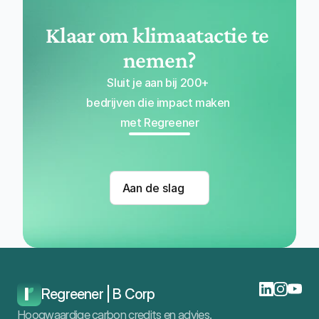
Klaar om klimaatactie te 
nemen?
Sluit je aan bij 200+ 
bedrijven die impact maken 
met Regreener
Aan de slag
Regreener | B Corp
Hoogwaardige carbon credits en advies.