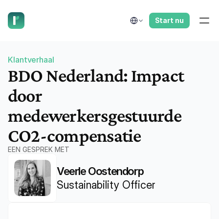
laat ons je terugbellen.
Select Language
Start nu
Klantverhaal
BDO Nederland: Impact 
door 
medewerkersgestuurde 
CO2-compensatie
EEN GESPREK MET
Veerle Oostendorp
Sustainability Officer