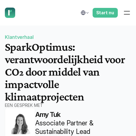
laat ons je terugbellen.
Select Language
Start nu
Klantverhaal
SparkOptimus: 
verantwoordelijkheid voor 
CO₂ door middel van 
impactvolle 
klimaatprojecten
EEN GESPREK MET
Amy Tuk
Associate Partner & 
Sustainability Lead