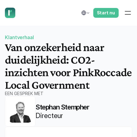
laat ons je terugbellen.
Select Language
Start nu
Klantverhaal
Van onzekerheid naar 
duidelijkheid: CO2-
inzichten voor PinkRoccade 
Local Government
EEN GESPREK MET
Stephan Stempher
Directeur