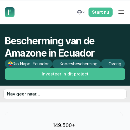
laat ons je terugbellen.
Select Language
Start nu
Bescherming van de 
Amazone in Ecuador
Rio Napo, Ecuador
Kopersbescherming
Overig
Investeer in dit project
Navigeer naar…
149.500+