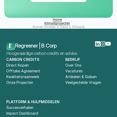
Home
Klimaatprojecten
Bomen Groeien In Desa'a, Ethiopië
Regreener | B Corp
Hoogwaardige carbon credits en advies.
CARBON CREDITS
BEDRIJF
Direct Kopen
Over Ons
Offtake Agreement
Vacatures
Kwaliteitsraamwerk
Artikelen & Gidsen
Onze Projecten
Veelgestelde Vragen
PLATFORM & HULPMIDDELEN
Succesverhalen
Impact Dashboard