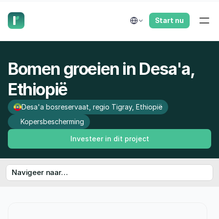
laat ons je terugbellen.
Select Language
Start nu
Bomen groeien in Desa'a, 
Ethiopië
Desa'a bosreservaat, regio Tigray, Ethiopië
Kopersbescherming
Investeer in dit project
Navigeer naar…