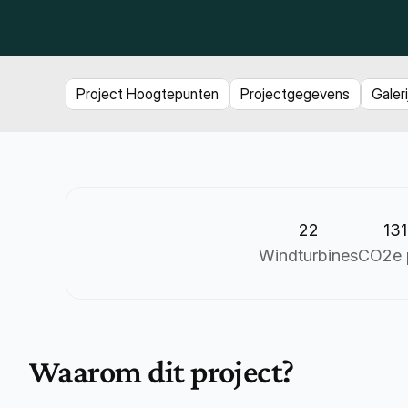
Project Hoogtepunten
Projectgegevens
Galeri
22
131
Windturbines
CO2e p
Waarom dit project?