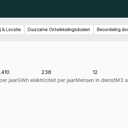
j & Locatie
Duurzame Ontwikkelingsdoelen
Beoordeling do
.410
238
12
er jaar
GWh elektriciteit per jaar
Mensen in dienst
M3 a