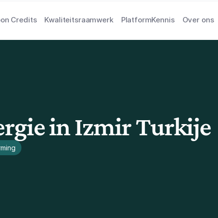
on Credits
Kwaliteitsraamwerk
Platform
Kennis
Over ons
gie in Izmir Turkije
rming