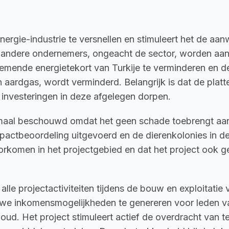
nergie-industrie te versnellen en stimuleert het de aan
en andere ondernemers, ongeacht de sector, worden aan
mende energietekort van Turkije te verminderen en de m
n aardgas, wordt verminderd. Belangrijk is dat de plat
e investeringen in deze afgelegen dorpen.
maal beschouwd omdat het geen schade toebrengt aan lo
pactbeoordeling uitgevoerd en de dierenkolonies in de
oorkomen in het projectgebied en dat het project ook 
e projectactiviteiten tijdens de bouw en exploitatie 
we inkomensmogelijkheden te genereren voor leden van
houd. Het project stimuleert actief de overdracht van 