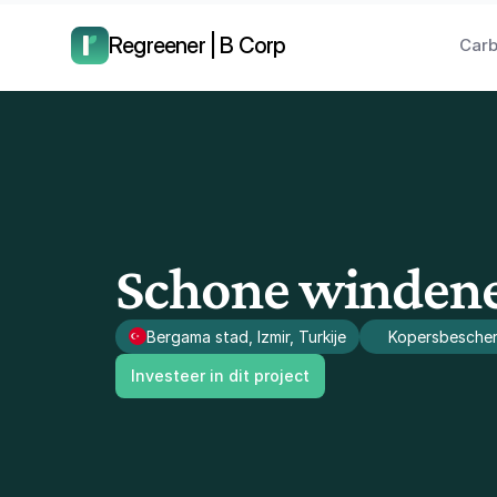
laat ons je terugbellen.
Regreener | B Corp
Carb
Schone windener
Bergama stad, Izmir, Turkije
Kopersbesche
Investeer in dit project