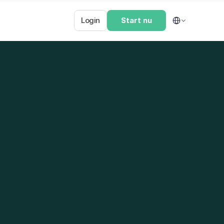
Select Language
Login
Start nu