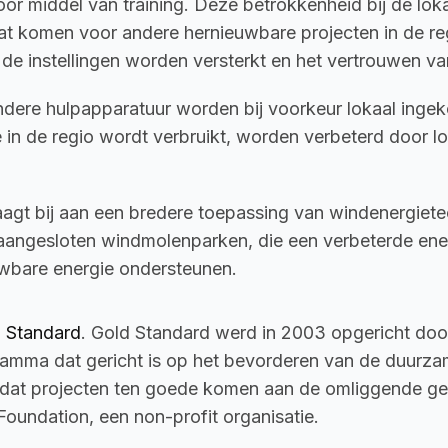
r middel van training. Deze betrokkenheid bij de lo
laat komen voor andere hernieuwbare projecten in de re
de instellingen worden versterkt en het vertrouwen va
ere hulpapparatuur worden bij voorkeur lokaal ingekoch
ie in de regio wordt verbruikt, worden verbeterd door lo
agt bij aan een bredere toepassing van windenergietec
 aangesloten windmolenparken, die een verbeterde ener
uwbare energie ondersteunen.
 Standard
. Gold Standard werd in 2003 opgericht doo
gramma dat gericht is op het bevorderen van de duurza
t dat projecten ten goede komen aan de omliggende 
oundation, een non-profit organisatie.