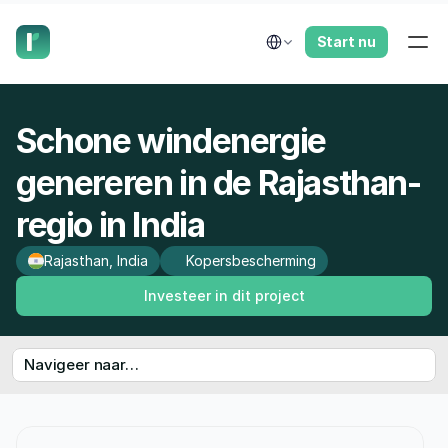
laat ons je terugbellen.
Select Language
Start nu
Schone windenergie 
genereren in de Rajasthan-
regio in India
Rajasthan, India
Kopersbescherming
Investeer in dit project
Navigeer naar…