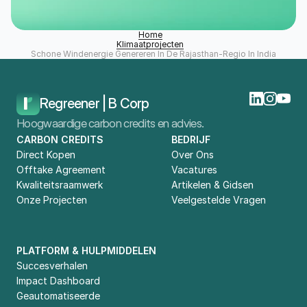
Home
Klimaatprojecten
Schone Windenergie Genereren In De Rajasthan-Regio In India
Regreener | B Corp
Hoogwaardige carbon credits en advies.
CARBON CREDITS
BEDRIJF
Direct Kopen
Over Ons
Offtake Agreement
Vacatures
Kwaliteitsraamwerk
Artikelen & Gidsen
Onze Projecten
Veelgestelde Vragen
PLATFORM & HULPMIDDELEN
Succesverhalen
Impact Dashboard
Geautomatiseerde 