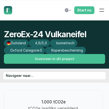
laat ons je terugbellen.
Select Language
Start nu
ZeroEx-24 Vulkaneifel
Duitsland
4,6/5,0
Isometrisch
Oxford Categorie:
5
Kopersbescherming
Investeer in dit project
Navigeer naar…
1.000 tCO2e
tCO2e jaarlijks verwijderd 