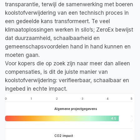
transparantie, terwijl de samenwerking met boeren 
koolstofverwijdering van een technisch proces in 
een gedeelde kans transformeert. Te veel 
klimaatoplossingen werken in silo’s; ZeroEx bewijst 
dat duurzaamheid, schaalbaarheid en 
gemeenschapsvoordelen hand in hand kunnen en 
moeten gaan.

Voor kopers die op zoek zijn naar meer dan alleen 
compensaties, is dit de juiste manier van 
koolstofverwijdering: verifieerbaar, schaalbaar en 
Beoordeelt het algehele 
0
1
2
3
4
4.9
5
projectontwerp, de 
methodologie, doelen en 
opzet.
Algemene projectgegevens
4.5
Evalueert daadwerkelijke, 
verifieerbare 
broeikasgasreducties 
(CO₂-equivalent tonnage, 
permanentie).
CO2 impact