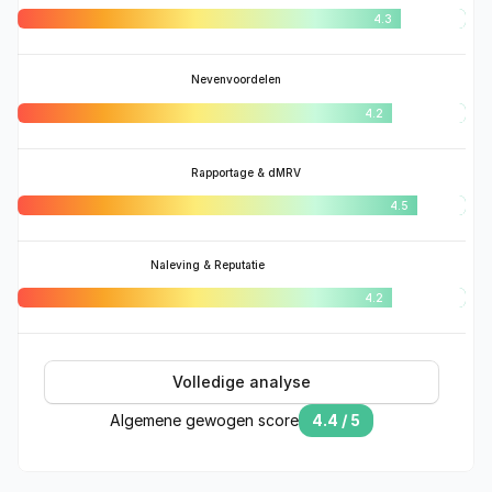
4.3
Beoordeelt de positieve 
impact op biodiversiteit, 
lokale gemeenschappen en 
de veerkracht van 
ecosystemen.
Nevenvoordelen
Evalueert 
4.2
projectverantwoordelijkhei
d, controleert 
nauwkeurigheid en de 
betrouwbaarheid van 
gerapporteerde 
Rapportage & dMRV
resultaten.
4.5
Beoordelingen in 
overeenstemming met 
normen, marktkredibiliteit 
en bescherming van 
reputatie.
Naleving & Reputatie
4.2
Volledige analyse
Algemene gewogen score
4.4 / 5