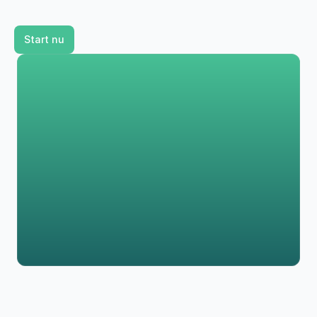
Start nu
Volg CO2-reductie met analytische inzichten
Meet de voortgang ten opzichte van doelstellingen
Integreer met externe tools en platforms