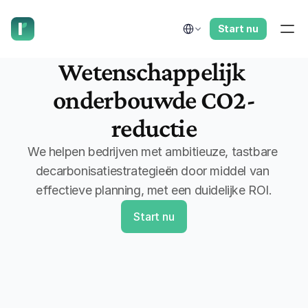
laat ons je terugbellen.
Select Language
Start nu
VERMINDER
Wetenschappelijk 
onderbouwde CO2-
reductie
We helpen bedrijven met ambitieuze, tastbare 
decarbonisatiestrategieën door middel van 
effectieve planning, met een duidelijke ROI.
Start nu