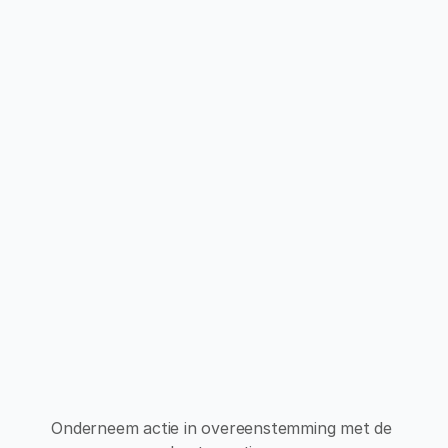
Email
Agenda
Analyseer hotspots en 
Stel een reductiemodel 
bepaal waar 
op met onze 
vermindering kan 
geautomatiseerde 
worden bereikt
Reduction Builder
Onderneem actie in overeenstemming met de 