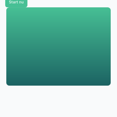
Start nu
Stel duidelijke reductiedoelstellingen
Ontwikkel een reductieplan voor jullie organisatie
Stem strategieën af op duurzaamheidsdoelen