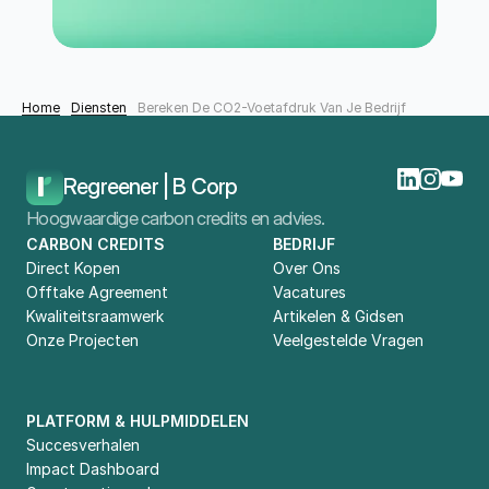
Home
Diensten
Bereken De CO2-Voetafdruk Van Je Bedrijf
Regreener | B Corp
Hoogwaardige carbon credits en advies.
CARBON CREDITS
BEDRIJF
Direct Kopen
Over Ons
Offtake Agreement
Vacatures
Kwaliteitsraamwerk
Artikelen & Gidsen
Onze Projecten
Veelgestelde Vragen
PLATFORM & HULPMIDDELEN
Succesverhalen
Impact Dashboard