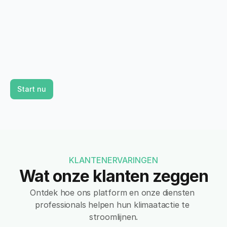
Start nu
Stem af op op wetenschap gebaseerde doelen (SBTi)
Voldoe aan EU-regelgeving en klimaatnormen
Toon inzet voor wereldwijde klimaatdoelen
KLANTENERVARINGEN
Wat onze klanten zeggen
Ontdek hoe ons platform en onze diensten 
professionals helpen hun klimaatactie te 
stroomlijnen.