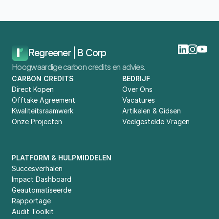
Home
Blog
Groene Marketingstrategie: De Do's En Don'ts 
Regreener | B Corp
Hoogwaardige carbon credits en advies.
CARBON CREDITS
BEDRIJF
Direct Kopen
Over Ons
Offtake Agreement
Vacatures
Kwaliteitsraamwerk
Artikelen & Gidsen
Onze Projecten
Veelgestelde Vragen
PLATFORM & HULPMIDDELEN
Succesverhalen
Impact Dashboard
Geautomatiseerde 
Rapportage
Audit Toolkit