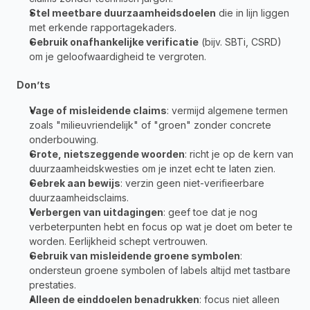
Stel meetbare duurzaamheidsdoelen
 die in lijn liggen 
met erkende rapportagekaders.
Gebruik onafhankelijke verificatie
 (bijv. SBTi, CSRD) 
om je geloofwaardigheid te vergroten.
Don’ts
Vage of misleidende claims
: vermijd algemene termen 
zoals "milieuvriendelijk" of "groen" zonder concrete 
onderbouwing.
Grote, nietszeggende woorden
: richt je op de kern van 
duurzaamheidskwesties om je inzet echt te laten zien.
Gebrek aan bewijs
: verzin geen niet-verifieerbare 
duurzaamheidsclaims.
Verbergen van uitdagingen
: geef toe dat je nog 
verbeterpunten hebt en focus op wat je doet om beter te 
worden. Eerlijkheid schept vertrouwen.
Gebruik van misleidende groene symbolen
: 
ondersteun groene symbolen of labels altijd met tastbare 
prestaties.
Alleen de einddoelen benadrukken
: focus niet alleen 