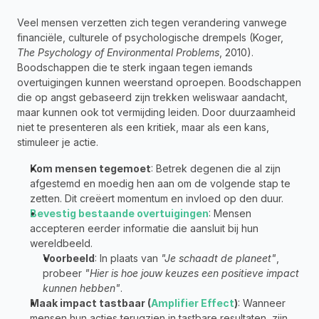
Veel mensen verzetten zich tegen verandering vanwege 
financiële, culturele of psychologische drempels (Koger, 
The Psychology of Environmental Problems
, 2010). 
Boodschappen die te sterk ingaan tegen iemands 
overtuigingen kunnen weerstand oproepen. Boodschappen 
die op angst gebaseerd zijn trekken weliswaar aandacht, 
maar kunnen ook tot vermijding leiden. Door duurzaamheid 
niet te presenteren als een kritiek, maar als een kans, 
stimuleer je actie.
Kom mensen tegemoet
: Betrek degenen die al zijn 
afgestemd en moedig hen aan om de volgende stap te 
zetten. Dit creëert momentum en invloed op den duur.
Bevestig bestaande overtuigingen
: Mensen 
accepteren eerder informatie die aansluit bij hun 
wereldbeeld.
Voorbeeld
: In plaats van 
"Je schaadt de planeet"
, 
probeer 
"Hier is hoe jouw keuzes een positieve impact 
kunnen hebben"
.
Maak impact tastbaar (
Amplifier Effect
)
: Wanneer 
mensen hun acties terugzien in tastbare resultaten, zijn 