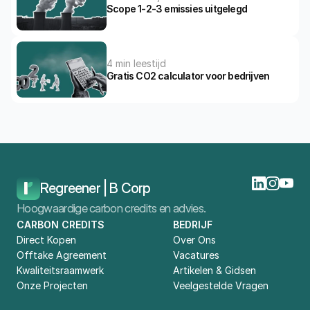
Scope 1-2-3 emissies uitgelegd
4 min leestijd
Gratis CO2 calculator voor bedrijven
Home
Blog
Top 10 Carbon Footprint Calculators Voor Bedrijven
Regreener | B Corp
Hoogwaardige carbon credits en advies.
CARBON CREDITS
BEDRIJF
Direct Kopen
Over Ons
Offtake Agreement
Vacatures
Kwaliteitsraamwerk
Artikelen & Gidsen
Onze Projecten
Veelgestelde Vragen