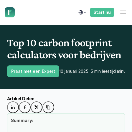
laat ons je terugbellen.
Select Language
Start nu
Top 10 carbon footprint 
calculators voor bedrijven
Praat met een Expert
10 januari 2025
5 min leestijd minuten
Artikel Delen
Summary: 