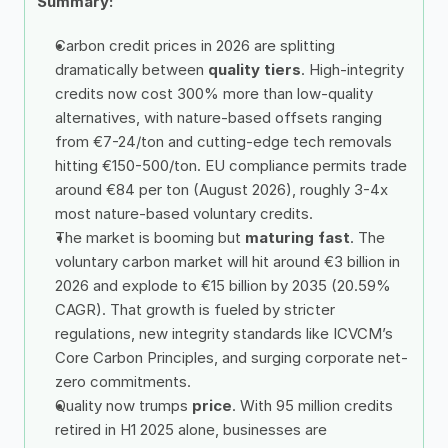
Summary: 
Carbon credit prices in 2026 are splitting 
dramatically between 
quality tiers
. High-integrity 
credits now cost 300% more than low-quality 
alternatives, with nature-based offsets ranging 
from €7-24/ton and cutting-edge tech removals 
hitting €150-500/ton. EU compliance permits trade 
around €84 per ton (August 2026), roughly 3-4x 
most nature-based voluntary credits.
The market is booming but 
maturing fast
. The 
voluntary carbon market will hit around €3 billion in 
2026 and explode to €15 billion by 2035 (20.59% 
CAGR). That growth is fueled by stricter 
regulations, new integrity standards like ICVCM’s 
Core Carbon Principles, and surging corporate net-
zero commitments.
Quality now trumps 
price
. With 95 million credits 
retired in H1 2025 alone, businesses are 