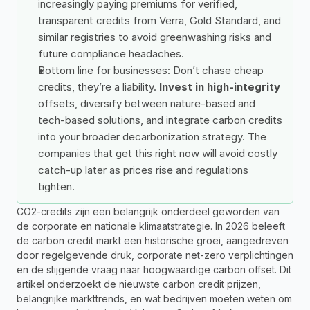
increasingly paying premiums for verified, 
transparent credits from Verra, Gold Standard, and 
similar registries to avoid greenwashing risks and 
future compliance headaches.
Bottom line for businesses: Don’t chase cheap 
credits, they’re a liability. 
Invest in high-integrity
offsets, diversify between nature-based and 
tech-based solutions, and integrate carbon credits 
into your broader decarbonization strategy. The 
companies that get this right now will avoid costly 
catch-up later as prices rise and regulations 
tighten.
CO2-credits zijn een belangrijk onderdeel geworden van 
de corporate en nationale klimaatstrategie. In 2026 beleeft 
de carbon credit markt een historische groei, aangedreven 
door regelgevende druk, corporate net-zero verplichtingen 
en de stijgende vraag naar hoogwaardige carbon offset. Dit 
artikel onderzoekt de nieuwste carbon credit prijzen, 
belangrijke markttrends, en wat bedrijven moeten weten om 