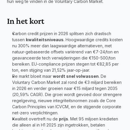
hun weg te vinden in de Voluntary Carbon Market.
In het kort
Carbon credit prijzen in 2026 splitsen zich drastisch 
tussen 
kwaliteitsniveaus
. Hoogwaardige credits kosten 
nu 300% meer dan laagwaardige alternatieven, met 
natuur-gebaseerde offsets variërend van €7-24/ton en 
geavanceerde tech verwijderingen die €150-500/ton 
bereiken. EU-compliance prijzen stegen tot €82,85 per 
ton, een stijging van 21,52% jaar-op-jaar.
De markt bloeit maar 
wordt snel volwassen
. De 
Voluntary Carbon Market zal rond de €3 miljard bereiken 
in 2026 en verder groeien naar €15 miljard tegen 2035 
(20,59% CAGR). Die groei wordt gevoed door strengere 
regelgeving, nieuwe integriteitsnormen zoals de Core 
Carbon Principles van ICVCM, en de stijgende corporate 
net-zero verplichtingen.
Kwaliteit overtreft nu de 
prijs
. Met 95 miljoen kredieten 
die alleen al in H1 2025 zijn ingetrokken, betalen 