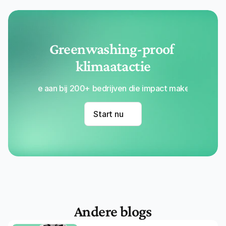
eeuwenlang opgeslagen (laag risico op terugval).
Nevenvoordelen
: meetbare positieve effecten op 
de lokale biodiversiteit en gemeenschappen (SDG's).
Greenwashing-proof 
klimaatactie
Sluit je aan bij 200+ bedrijven die impact maken met Re
Start nu
Andere blogs