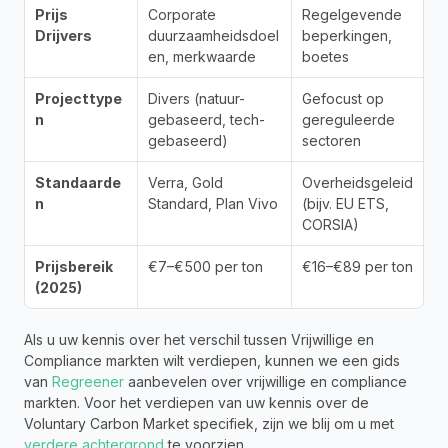
Prijs 
Corporate 
Regelgevende 
Drijvers
duurzaamheidsdoel
beperkingen, 
en, merkwaarde
boetes
Projecttype
Divers (natuur-
Gefocust op 
n
gebaseerd, tech-
gereguleerde 
gebaseerd)
sectoren
Standaarde
Verra, Gold 
Overheidsgeleid 
n
Standard, Plan Vivo
(bijv. EU ETS, 
CORSIA)
Prijsbereik 
€7–€500 per ton
€16–€89 per ton
(2025)
Als u uw kennis over het verschil tussen Vrijwillige en 
Compliance markten wilt verdiepen, kunnen we een gids 
van 
Regreener
 aanbevelen over vrijwillige en compliance 
markten. Voor het verdiepen van uw kennis over de 
Voluntary Carbon Market specifiek, zijn we blij om u met 
verdere achtergrond
 te voorzien. 