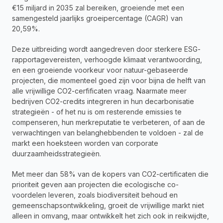
€15 miljard in 2035 zal bereiken, groeiende met een 
samengesteld jaarlijks groeipercentage (CAGR) van 
20,59%.
Deze uitbreiding wordt aangedreven door sterkere ESG-
rapportagevereisten, verhoogde klimaat verantwoording, 
en een groeiende voorkeur voor natuur-gebaseerde 
projecten, die momenteel goed zijn voor bijna de helft van 
alle vrijwillige CO2-cerfificaten vraag. Naarmate meer 
bedrijven CO2-credits integreren in hun decarbonisatie 
strategieën - of het nu is om resterende emissies te 
compenseren, hun merkreputatie te verbeteren, of aan de 
verwachtingen van belanghebbenden te voldoen - zal de 
markt een hoeksteen worden van corporate 
duurzaamheidsstrategieën.
Met meer dan 58% van de kopers van CO2-certificaten die 
prioriteit geven aan projecten die ecologische co-
voordelen leveren, zoals biodiversiteit behoud en 
gemeenschapsontwikkeling, groeit de vrijwillige markt niet 
alleen in omvang, maar ontwikkelt het zich ook in reikwijdte, 