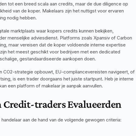
en tot een breed scala aan credits, maar de due diligence op 
jkheid van de koper. Makelaars zijn het nuttigst voor ervaren 
ring nodig hebben.
gitale marktplaats waar kopers credits kunnen bekijken, 
er menselijke adviesdienst. Platforms zoals Xpansiv of Carbon 
ng, maar vereisen dat de koper voldoende interne expertise 
zijn het meest geschikt voor bedrijven met een dedicated 
tschalige, gestandaardiseerde aankopen doen.
een CO2-strategie opbouwt, EU-compliancevereisten navigeert, of 
sing, is een trader doorgaans het juiste startpunt. Heb je interne 
n kan een platform of makelaar je aanpak aanvullen.
 Credit-traders Evalueerden
 handelaar aan de hand van de volgende gewogen criteria: