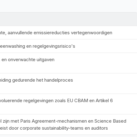
chte, aanvullende emissiereducties vertegenwoordigen
eenwashing en regelgevingsrisico's
n en onverwachte uitgaven
eiding gedurende het handelproces
voluerende regelgevingen zoals EU CBAM en Artikel 6
el zijn met Paris Agreement-mechanismen en Science Based 
ist door corporate sustainability-teams en auditors