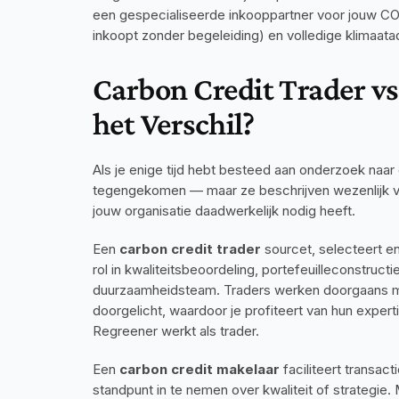
een gespecialiseerde inkooppartner voor jouw CO2
inkoopt zonder begeleiding) en volledige klimaatad
Carbon Credit Trader vs.
het Verschil?
Als je enige tijd hebt besteed aan onderzoek naar c
tegengekomen — maar ze beschrijven wezenlijk ver
jouw organisatie daadwerkelijk nodig heeft.
Een 
carbon credit trader
 sourcet, selecteert e
rol in kwaliteitsbeoordeling, portefeuilleconstruc
duurzaamheidsteam. Traders werken doorgaans met
doorgelicht, waardoor je profiteert van hun expert
Regreener werkt als trader.
Een 
carbon credit makelaar
 faciliteert transa
standpunt in te nemen over kwaliteit of strategie