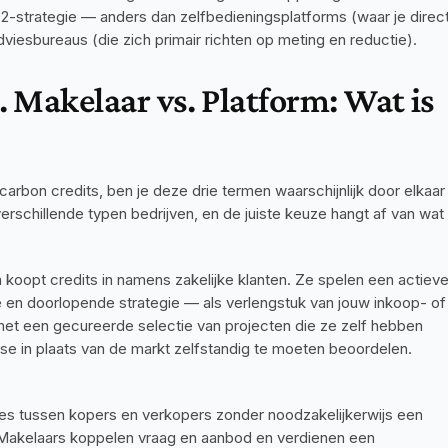
-strategie — anders dan zelfbedieningsplatforms (waar je direct
viesbureaus (die zich primair richten op meting en reductie).
 Makelaar vs. Platform: Wat is 
arbon credits, ben je deze drie termen waarschijnlijk door elkaar 
schillende typen bedrijven, en de juiste keuze hangt af van wat 
n koopt credits in namens zakelijke klanten. Ze spelen een actieve
tie en doorlopende strategie — als verlengstuk van jouw inkoop- of 
 een gecureerde selectie van projecten die ze zelf hebben 
ise in plaats van de markt zelfstandig te moeten beoordelen. 
cties tussen kopers en verkopers zonder noodzakelijkerwijs een 
. Makelaars koppelen vraag en aanbod en verdienen een 