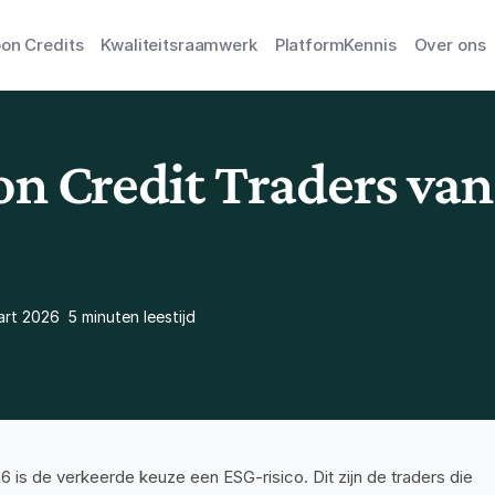
on Credits
Kwaliteitsraamwerk
Platform
Kennis
Over ons
n Credit Traders van
art 2026
5 minuten leestijd
026 is de verkeerde keuze een ESG-risico. Dit zijn de traders die 