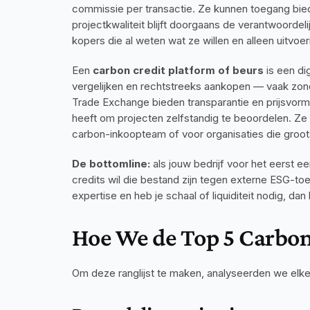
commissie per transactie. Ze kunnen toegang bied
projectkwaliteit blijft doorgaans de verantwoordeli
kopers die al weten wat ze willen en alleen uitvoe
Een 
carbon credit platform of beurs
 is een di
vergelijken en rechtstreeks aankopen — vaak zond
Trade Exchange bieden transparantie en prijsvormi
heeft om projecten zelfstandig te beoordelen. Ze 
carbon-inkoopteam of voor organisaties die groo
De bottomline:
 als jouw bedrijf voor het eerst 
credits wil die bestand zijn tegen externe ESG-toet
expertise en heb je schaal of liquiditeit nodig, da
Hoe We de Top 5 Carbon
Om deze ranglijst te maken, analyseerden we elke