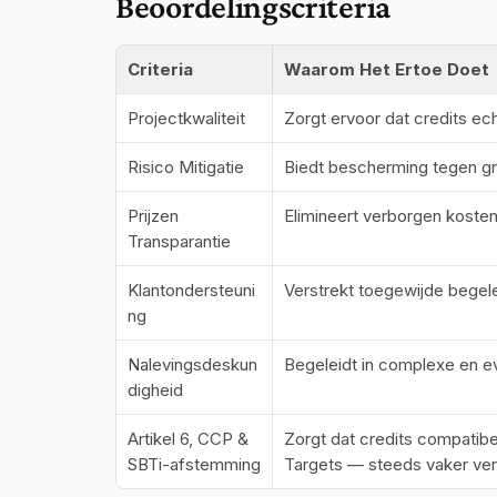
Beoordelingscriteria
Criteria
Waarom Het Ertoe Doet
Projectkwaliteit
Zorgt ervoor dat credits e
Risico Mitigatie
Biedt bescherming tegen gr
Prijzen 
Elimineert verborgen koste
Transparantie
Klantondersteuni
Verstrekt toegewijde begel
ng
Nalevingsdeskun
Begeleidt in complexe en e
digheid
Artikel 6, CCP & 
Zorgt dat credits compatib
SBTi-afstemming
Targets — steeds vaker vere