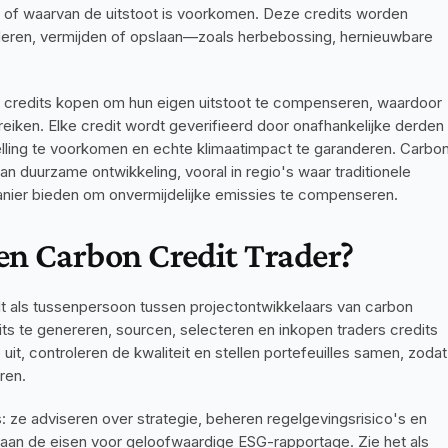
d of waarvan de uitstoot is voorkomen. Deze credits worden 
eren, vermijden of opslaan—zoals herbebossing, hernieuwbare 
 credits kopen om hun eigen uitstoot te compenseren, waardoor 
eiken. Elke credit wordt geverifieerd door onafhankelijke derden 
elling te voorkomen en echte klimaatimpact te garanderen. Carbon
van duurzame ontwikkeling, vooral in regio's waar traditionele 
manier bieden om onvermijdelijke emissies te compenseren.
een Carbon Credit Trader?
edt als tussenpersoon tussen projectontwikkelaars van carbon 
dits te genereren, sourcen, selecteren en inkopen traders credits 
t, controleren de kwaliteit en stellen portefeuilles samen, zodat 
ren. 
: ze adviseren over strategie, beheren regelgevingsrisico's en 
t aan de eisen voor geloofwaardige ESG-rapportage. Zie het als 