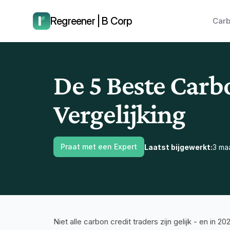
laat ons je terugbellen.
Regreener | B Corp
Carb
De 5 Beste Carbo
Vergelijking
Praat met een Expert
Laatst bijgewerkt:
3 ma
Niet alle carbon credit traders zijn gelijk - en in 2