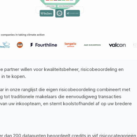
e partner willen voor kwaliteitsbeheer, risicobeoordeling en 
 in te kopen.
 in onze ranglijst die eigen risicobeoordeling combineert met 
ng tot traditionele makelaars die eenvoudigweg transacties 
ng van uw inkoopteam, en stemt koolstofhandel af op uw bredere 
 dan 200 datapunten beoordeelt credits in vijf risicocategorieën,