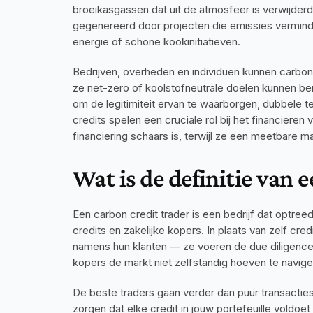
broeikasgassen dat uit de atmosfeer is verwijder
gegenereerd door projecten die emissies vermind
energie of schone kookinitiatieven. 
Bedrijven, overheden en individuen kunnen carbon
ze net-zero of koolstofneutrale doelen kunnen ber
om de legitimiteit ervan te waarborgen, dubbele t
credits spelen een cruciale rol bij het financieren 
financiering schaars is, terwijl ze een meetbare 
Wat is de definitie van 
Een carbon credit trader is een bedrijf dat optre
credits en zakelijke kopers. In plaats van zelf cre
namens hun klanten — ze voeren de due diligence ui
kopers de markt niet zelfstandig hoeven te navige
De beste traders gaan verder dan puur transacties
zorgen dat elke credit in jouw portefeuille voldoe