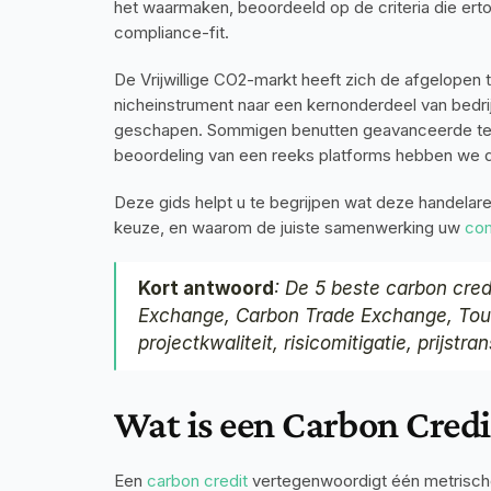
het waarmaken, beoordeeld op de criteria die ertoe 
compliance-fit.
De Vrijwillige CO2-markt heeft zich de afgelopen t
nicheinstrument naar een kernonderdeel van bedrijf
geschapen. Sommigen benutten geavanceerde techno
beoordeling van een reeks platforms hebben we de
Deze gids helpt u te begrijpen wat deze handelare
keuze, en waarom de juiste samenwerking uw 
com
Kort antwoord
: De 5 beste carbon cred
Exchange, Carbon Trade Exchange, Touc
projectkwaliteit, risicomitigatie, prijst
Wat is een Carbon Credi
Een 
carbon credit
 vertegenwoordigt één metrische