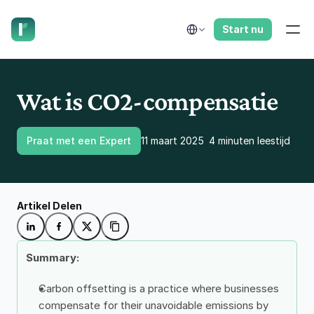
laat ons je terugbellen.
Select Language
Start nu
Wat is CO2-compensatie
Praat met een Expert
11 maart 2025
4 minuten leestijd
Artikel Delen
Summary: 
Carbon offsetting is a practice where businesses 
compensate for their unavoidable emissions by 