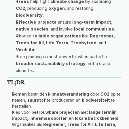
Trees
 help fight 
climate change
 by absorbing 
CO2
, producing 
oxygen
, and restoring 
biodiversity
.
Effective projects
 ensure 
long-term impact
, 
native species
, and involve 
local communities
.
Choose 
reliable organizations
 like 
Regreener
, 
Trees for All
, 
Life Terra
, 
Treebytree
, and 
Viridi Air
.
Tree planting is most powerful when part of a 
broader sustainability strategy
, not a stand-
alone fix.
TL;DR
Bomen
 bestrijden 
klimaatverandering
 door 
CO2
 op te 
nemen, 
zuurstof
 te produceren en 
biodiversiteit
 te 
herstellen.
Kies voor 
betrouwbare projecten
 met 
lange termijn 
impact
, 
inheemse soorten
 en 
lokale betrokkenheid
.
Organisaties als 
Regreener
, 
Trees for All
, 
Life Terra
, 