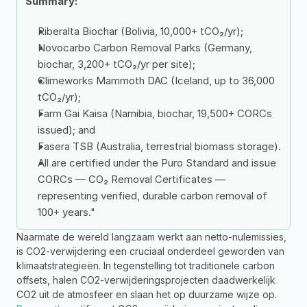
Summary: 
Riberalta Biochar (Bolivia, 10,000+ tCO₂/yr);
Novocarbo Carbon Removal Parks (Germany, 
biochar, 3,200+ tCO₂/yr per site);
Climeworks Mammoth DAC (Iceland, up to 36,000 
tCO₂/yr);
Farm Gai Kaisa (Namibia, biochar, 19,500+ CORCs 
issued); and 
Fasera TSB (Australia, terrestrial biomass storage).
All are certified under the Puro Standard and issue 
CORCs — CO₂ Removal Certificates — 
representing verified, durable carbon removal of 
100+ years."
Naarmate de wereld langzaam werkt aan netto-nulemissies, 
is CO2-verwijdering een cruciaal onderdeel geworden van 
klimaatstrategieën. In tegenstelling tot traditionele carbon 
offsets, halen CO2-verwijderingsprojecten daadwerkelijk 
CO2 uit de atmosfeer en slaan het op duurzame wijze op. 