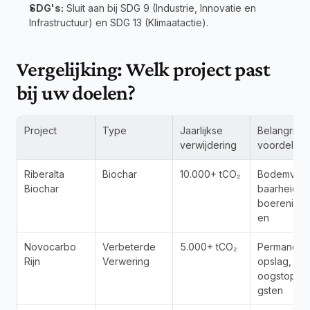
SDG's:
 Sluit aan bij SDG 9 (Industrie, Innovatie en 
Infrastructuur) en SDG 13 (Klimaatactie).
Vergelijking: Welk project past 
bij uw doelen?
Project
Type
Jaarlijkse 
Belangrijkst
verwijdering
voordelen
Riberalta 
Biochar
10.000+ tCO₂
Bodemvruc
Biochar
baarheid, 
boerenink
en
Novocarbo 
Verbeterde 
5.000+ tCO₂
Permanente
Rijn
Verwering
opslag, 
oogstopbr
gsten