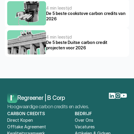
4 min leestijd
De 5 beste cookstove carbon credits van 
2026
4 min leestijd
De 5 beste Duitse carbon credit 
projecten voor 2026
Home
Blog
De 5 Beste Puro.earth Carbon Credit Projecten Van 2025
Regreener | B Corp
Hoogwaardige carbon credits en advies.
CARBON CREDITS
BEDRIJF
Direct Kopen
Over Ons
Offtake Agreement
Vacatures
Kwaliteitsraamwerk
Artikelen & Gidsen