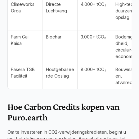
Climeworks 
Directe 
4.000+ tCO₂
High-tech, 
Orca
Luchtvang
duurzame 
opslag
Farm Gai 
Biochar
3.000+ tCO₂
Bodemgez
Kaisa
dheid, 
circulaire 
economie
Fasera TSB 
Houtgebasee
8.000+ tCO₂
Bouwmateri
Faciliteit
rde Opslag
en, 
afvalreduct
Hoe Carbon Credits kopen van 
Puro.earth
Om te investeren in CO2-verwijderingskredieten, begint u 
met het definiëren van uw doelen. Bepaal of uw focus ligt 