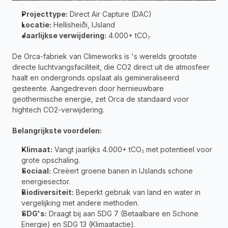
Projecttype:
 Direct Air Capture (DAC)
Locatie:
 Hellisheiði, IJsland 
Jaarlijkse verwijdering:
 4.000+ tCO₂
De Orca-fabriek van Climeworks is 's werelds grootste 
directe luchtvangsfaciliteit, die CO2 direct uit de atmosfeer 
haalt en ondergronds opslaat als gemineraliseerd 
gesteente. Aangedreven door hernieuwbare 
geothermische energie, zet Orca de standaard voor 
hightech CO2-verwijdering.
Belangrijkste voordelen:
Klimaat:
 Vangt jaarlijks 4.000+ tCO₂ met potentieel voor 
grote opschaling.
Sociaal:
 Creëert groene banen in IJslands schone 
energiesector.
Biodiversiteit:
 Beperkt gebruik van land en water in 
vergelijking met andere methoden.
SDG's:
 Draagt bij aan SDG 7 (Betaalbare en Schone 
Energie) en SDG 13 (Klimaatactie).