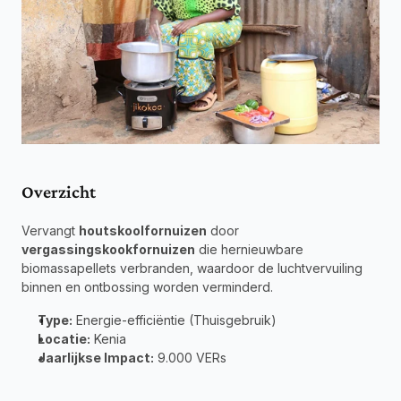
Overzicht
Vervangt 
houtskoolfornuizen
 door 
vergassingskookfornuizen
 die hernieuwbare 
biomassapellets verbranden, waardoor de luchtvervuiling 
binnen en ontbossing worden verminderd.
Type:
 Energie-efficiëntie (Thuisgebruik) 
Locatie:
 Kenia 
Jaarlijkse Impact:
 9.000 VERs