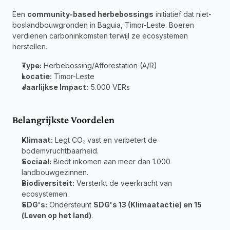
Een 
community-based herbebossings
 initiatief dat niet-
boslandbouwgronden in Baguia, Timor-Leste. Boeren 
verdienen carboninkomsten terwijl ze ecosystemen 
herstellen.
Type:
 Herbebossing/Afforestation (A/R) 
Locatie:
 Timor-Leste 
Jaarlijkse Impact:
 5.000 VERs
Belangrijkste Voordelen
Klimaat:
 Legt CO₂ vast en verbetert de 
bodemvruchtbaarheid.
Sociaal:
 Biedt inkomen aan meer dan 1.000 
landbouwgezinnen.
Biodiversiteit:
 Versterkt de veerkracht van 
ecosystemen.
SDG's:
 Ondersteunt 
SDG's 13 (Klimaatactie) en 15 
(Leven op het land)
.