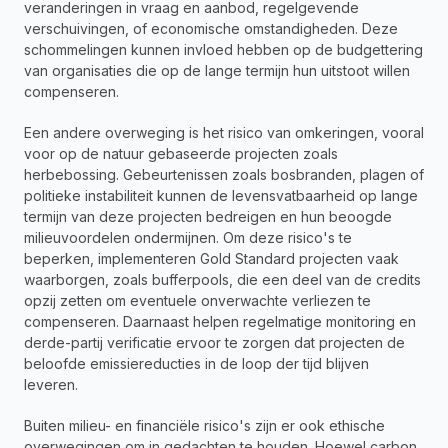
veranderingen in vraag en aanbod, regelgevende 
verschuivingen, of economische omstandigheden. Deze 
schommelingen kunnen invloed hebben op de budgettering 
van organisaties die op de lange termijn hun uitstoot willen 
compenseren.
Een andere overweging is het risico van omkeringen, vooral 
voor op de natuur gebaseerde projecten zoals 
herbebossing. Gebeurtenissen zoals bosbranden, plagen of 
politieke instabiliteit kunnen de levensvatbaarheid op lange 
termijn van deze projecten bedreigen en hun beoogde 
milieuvoordelen ondermijnen. Om deze risico's te 
beperken, implementeren Gold Standard projecten vaak 
waarborgen, zoals bufferpools, die een deel van de credits 
opzij zetten om eventuele onverwachte verliezen te 
compenseren. Daarnaast helpen regelmatige monitoring en 
derde-partij verificatie ervoor te zorgen dat projecten de 
beloofde emissiereducties in de loop der tijd blijven 
leveren.
Buiten milieu- en financiële risico's zijn er ook ethische 
overwegingen om in gedachten te houden. Hoewel carbon 