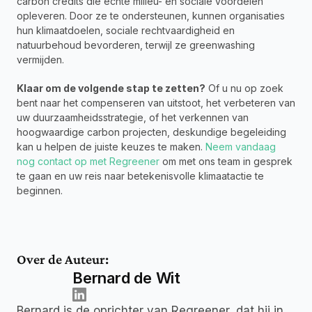
carbon credits die echte milieu- en sociale voordelen 
opleveren. Door ze te ondersteunen, kunnen organisaties 
hun klimaatdoelen, sociale rechtvaardigheid en 
natuurbehoud bevorderen, terwijl ze greenwashing 
vermijden.
Klaar om de volgende stap te zetten?
 Of u nu op zoek 
bent naar het compenseren van uitstoot, het verbeteren van 
uw duurzaamheidsstrategie, of het verkennen van 
hoogwaardige carbon projecten, deskundige begeleiding 
kan u helpen de juiste keuzes te maken. 
Neem vandaag 
nog contact op met Regreener
 om met ons team in gesprek 
te gaan en uw reis naar betekenisvolle klimaatactie te 
beginnen.
Over de Auteur:
Bernard de Wit
Bernard is de oprichter van Regreener, dat hij in 