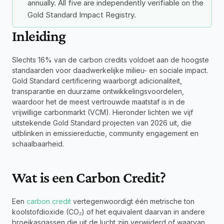
annually. All five are independently verifiable on the 
Gold Standard Impact Registry.
Inleiding
Slechts 16% van de carbon credits voldoet aan de hoogste 
standaarden voor daadwerkelijke milieu- en sociale impact. 
Gold Standard certificering waarborgt adicionaliteit, 
transparantie en duurzame ontwikkelingsvoordelen, 
waardoor het de meest vertrouwde maatstaf is in de 
vrijwillige carbonmarkt (VCM). Hieronder lichten we vijf 
uitstekende Gold Standard projecten van 2026 uit, die 
uitblinken in emissiereductie, community engagement en 
schaalbaarheid.
Wat is een Carbon Credit?
Een 
carbon credit
 vertegenwoordigt één metrische ton 
koolstofdioxide (CO₂) of het equivalent daarvan in andere 
broeikasgassen die uit de lucht zijn verwijderd of waarvan 