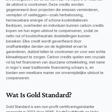
de uitstoot is voorkomen. Deze credits worden 
gegenereerd door projecten die emissies verminderen, 
vermijden of vastleggen—zoals herbebossing, 
hernieuwbare energie of schone kookinitiatieven. 
Bedrijven, overheden en individuen kunnen carbon credits 
kopen om hun eigen uitstoot te compenseren, zodat ze 
netto nul of koolstofneutrale doelstellingen kunnen 
bereiken. Elke credit wordt geverifieerd door 
onafhankelijke derden om de legitimiteit ervan te 
garanderen, dubbel tellen te voorkomen en voor een echte 
klimaatimpact te zorgen. Carbon credits spelen een cruciale 
rol bij het financieren van duurzame ontwikkeling, met name 
in regio's waar traditionele financiering schaars is, en 
bieden een meetbare manier om onvermijdelijke uitstoot te 
compenseren.
Wat Is Gold Standard?
Gold Standard is een non-profit certificeringsinstantie 
opgericht in 2003 door WWF, SouthSouthNorth en Helio 