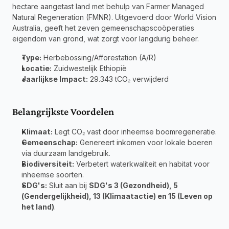
hectare aangetast land met behulp van Farmer Managed 
Natural Regeneration (FMNR). Uitgevoerd door World Vision 
Australia, geeft het zeven gemeenschapscoöperaties 
eigendom van grond, wat zorgt voor langdurig beheer.
Type:
 Herbebossing/Afforestation (A/R) 
Locatie:
 Zuidwestelijk Ethiopië 
Jaarlijkse Impact:
 29.343 tCO₂ verwijderd
Belangrijkste Voordelen
Klimaat:
 Legt CO₂ vast door inheemse boomregeneratie.
Gemeenschap:
 Genereert inkomen voor lokale boeren 
via duurzaam landgebruik.
Biodiversiteit:
 Verbetert waterkwaliteit en habitat voor 
inheemse soorten.
SDG's:
 Sluit aan bij 
SDG's 3 (Gezondheid), 5 
(Gendergelijkheid), 13 (Klimaatactie) en 15 (Leven op 
het land)
.