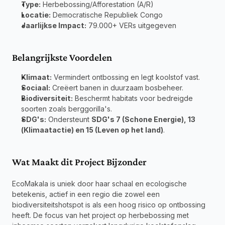
Type:
 Herbebossing/Afforestation (A/R) 
Locatie:
 Democratische Republiek Congo 
Jaarlijkse Impact:
 79.000+ VERs uitgegeven
Belangrijkste Voordelen
Klimaat:
 Vermindert ontbossing en legt koolstof vast.
Sociaal:
 Creëert banen in duurzaam bosbeheer.
Biodiversiteit:
 Beschermt habitats voor bedreigde 
soorten zoals berggorilla's.
SDG's:
 Ondersteunt 
SDG's 7 (Schone Energie), 13 
(Klimaatactie) en 15 (Leven op het land)
.
Wat Maakt dit Project Bijzonder
EcoMakala is uniek door haar schaal en ecologische 
betekenis, actief in een regio die zowel een 
biodiversiteitshotspot is als een hoog risico op ontbossing 
heeft. De focus van het project op herbebossing met 