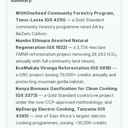
Summary: 
WithOneSeed Community Forestry Program, 
Timor-Leste (GS 4210)
 — a Gold Standard 
community forestry programme rated AA by 
BeZero Carbon; 
Humbo Ethiopia Assisted Natural 
Regeneration (GS 1922)
 — a 2,724-hectare 
FMNR reforestation project removing 29,343 tCO₂ 
annually with full community land tenure; 
EcoMakala Virunga Reforestation (GS 5618)
 — 
a DRC project issuing 79,000+ credits annually and 
protecting mountain gorilla habitat; 
Kenya Biomass Gasification for Clean Cooking 
(GS 3373)
 — a Gold Standard cookstove project 
under the now CCP-approved methodology; and 
UpEnergy Electric Cooking, Tanzania (GS 
4265)
 — one of East Africa's largest electric 
cooking programmes, issuing ~30,000 credits 