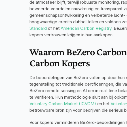
de atmosfeer blijft, terwijl robuuste monitoring, 
beweerde voordelen nauwkeurig en transparant zijn
gemeenschapsontwikkeling en verbeterde lucht- of
hoogwaardige credits dubbel tellen en voldoen ze 
Standard
 of het 
American Carbon Registry
. BeZer
kopers vertrouwen krijgen in hun aankopen.
Waarom BeZero Carbon R
Carbon Kopers
De beoordelingen van BeZero vallen op door hun we
tegenstelling tot traditionele certificeringen, die 
BeZero remote sensing en AI om in real-time belang
te verifiëren. Hun methodologie sluit aan bij op
Voluntary Carbon Market (ICVCM)
 en het 
Voluntar
betrouwbare bron zijn voor bedrijven die serieus b
Voor kopers verminderen BeZero-beoordelingen het