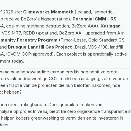
f 2026 are: 
Climeworks Mammoth
 (Iceland, Isometric, 
o receive BeZero's highest rating), 
Perennial CMM HRS 
SA, coal mine methane destruction, BeZero AAA), 
Katingan 
a, VCS 1477, REDD+/peatland, BeZero AA - upgraded from A in 
munity Forestry Program
 (Timor-Leste, Gold Standard GS 
and 
Brusque Landfill Gas Project
 (Brazil, VCS 4138, landfill 
A, ICVCM CCP-approved). Each project is operationally active 
ement today.
 vraag naar hoogwaardige carbon credits nog nooit zo groot 
 en vaak ondoorzichtige CO2-markt een uitdaging, zelfs voor de 
en fractie van de projecten die hun beloften nakomen, hoe 
act hebben?
n credit ratingbureau. Door gebruik te maken van 
analyse op projectniveau, biedt BeZero ongekende transparantie in
n helpen kopers greenwashing te vermijden en te investeren in 
delen.