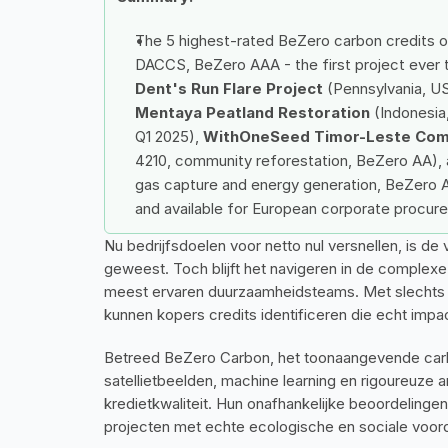
The 5 highest-rated BeZero carbon credits o
DACCS, BeZero AAA - the first project ever t
Dent's Run Flare Project
 (Pennsylvania, U
Mentaya Peatland Restoration
 (Indonesi
Q1 2025), 
WithOneSeed Timor-Leste Com
4210, community reforestation, BeZero AA), 
gas capture and energy generation, BeZero A
and available for European corporate procur
Nu bedrijfsdoelen voor netto nul versnellen, is de
geweest. Toch blijft het navigeren in de complexe
meest ervaren duurzaamheidsteams. Met slechts e
kunnen kopers credits identificeren die echt imp
Betreed BeZero Carbon, het toonaangevende carbo
satellietbeelden, machine learning en rigoureuze 
kredietkwaliteit. Hun onafhankelijke beoordelinge
projecten met echte ecologische en sociale voor