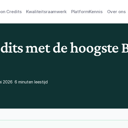
on Credits
Kwaliteitsraamwerk
Platform
Kennis
Over ons
dits met de hoogste B
ei 2026
6 minuten leestijd