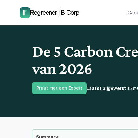
laat ons je terugbellen.
Regreener | B Corp
Carb
De 5 Carbon Cre
van 2026
Praat met een Expert
Laatst bijgewerkt:
15 m
Summary: 