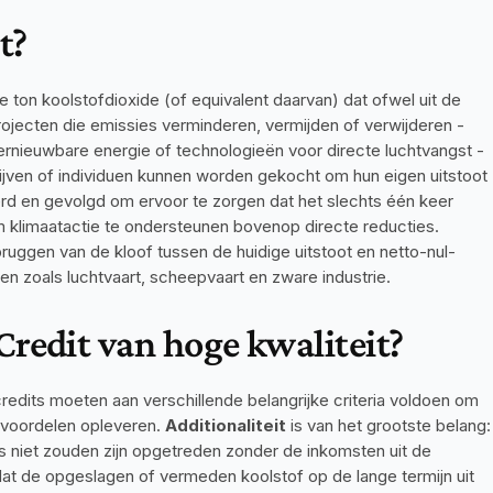
t?
ton koolstofdioxide (of equivalent daarvan) dat ofwel uit de 
ojecten die emissies verminderen, vermijden of verwijderen - 
 hernieuwbare energie of technologieën voor directe luchtvangst - 
ijven of individuen kunnen worden gekocht om hun eigen uitstoot 
erd en gevolgd om ervoor te zorgen dat het slechts één keer 
 klimaatactie te ondersteunen bovenop directe reducties. 
bruggen van de kloof tussen de huidige uitstoot en netto-nul-
en zoals luchtvaart, scheepvaart en zware industrie.
redit van hoge kwaliteit?
credits moeten aan verschillende belangrijke criteria voldoen om 
tvoordelen opleveren. 
Additionaliteit
 is van het grootste belang: 
 niet zouden zijn opgetreden zonder de inkomsten uit de 
dat de opgeslagen of vermeden koolstof op de lange termijn uit 