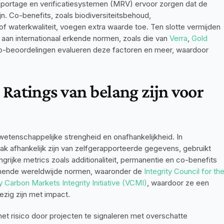
rapportage en verificatiesystemen (MRV) ervoor zorgen dat de 
. Co-benefits, zoals biodiversiteitsbehoud, 
 waterkwaliteit, voegen extra waarde toe. Ten slotte vermijden 
aan internationaal erkende normen, zoals die van 
Verra
, 
Gold 
o-beoordelingen evalueren deze factoren en meer, waardoor 
atings van belang zijn voor 
tenschappelijke strengheid en onafhankelijkheid. In 
vaak afhankelijk zijn van zelfgerapporteerde gegevens, gebruikt 
rijke metrics zoals additionaliteit, permanentie en co-benefits 
komende wereldwijde normen, waaronder de 
Integrity Council for the
y Carbon Markets Integrity Initiative (VCMI)
, waardoor ze een 
ezig zijn met impact.
 risico door projecten te signaleren met overschatte 