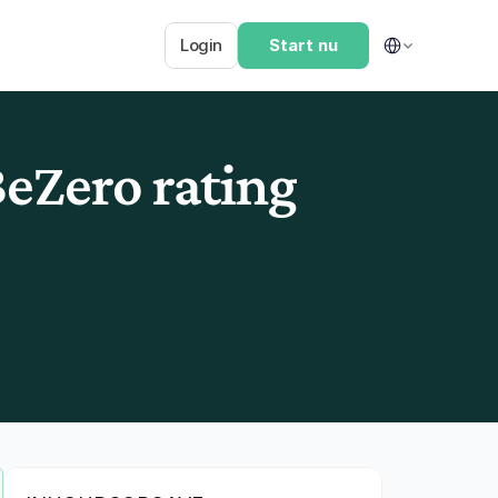
Select Language
Login
Start nu
eZero rating 