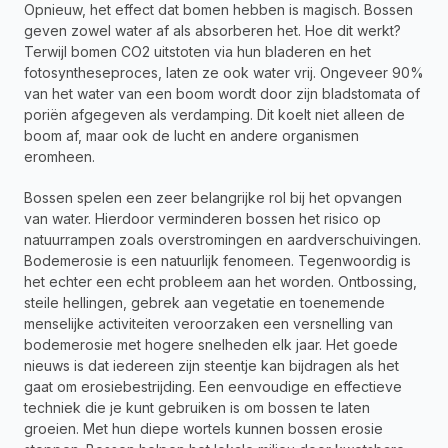
Opnieuw, het effect dat bomen hebben is magisch. Bossen 
geven zowel water af als absorberen het. Hoe dit werkt? 
Terwijl bomen CO2 uitstoten via hun bladeren en het 
fotosyntheseproces, laten ze ook water vrij. Ongeveer 90% 
van het water van een boom wordt door zijn bladstomata of 
poriën afgegeven als verdamping. Dit koelt niet alleen de 
boom af, maar ook de lucht en andere organismen 
eromheen.
Bossen spelen een zeer belangrijke rol bij het opvangen 
van water. Hierdoor verminderen bossen het risico op 
natuurrampen zoals overstromingen en aardverschuivingen. 
Bodemerosie is een natuurlijk fenomeen. Tegenwoordig is 
het echter een echt probleem aan het worden. Ontbossing, 
steile hellingen, gebrek aan vegetatie en toenemende 
menselijke activiteiten veroorzaken een versnelling van 
bodemerosie met hogere snelheden elk jaar. Het goede 
nieuws is dat iedereen zijn steentje kan bijdragen als het 
gaat om erosiebestrijding. Een eenvoudige en effectieve 
techniek die je kunt gebruiken is om bossen te laten 
groeien. Met hun diepe wortels kunnen bossen erosie 