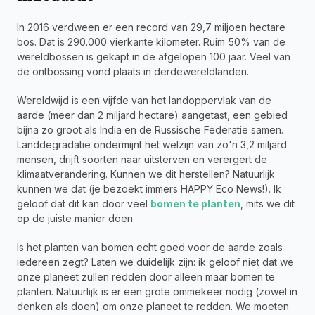
In 2016 verdween er een record van 29,7 miljoen hectare 
bos. Dat is 290.000 vierkante kilometer. Ruim 50% van de 
wereldbossen is gekapt in de afgelopen 100 jaar. Veel van 
de ontbossing vond plaats in derdewereldlanden.
Wereldwijd is een vijfde van het landoppervlak van de 
aarde (meer dan 2 miljard hectare) aangetast, een gebied 
bijna zo groot als India en de Russische Federatie samen. 
Landdegradatie ondermijnt het welzijn van zo'n 3,2 miljard 
mensen, drijft soorten naar uitsterven en verergert de 
klimaatverandering. Kunnen we dit herstellen? Natuurlijk 
kunnen we dat (je bezoekt immers HAPPY Eco News!). Ik 
geloof dat dit kan door veel 
bomen te planten
, mits we dit 
op de juiste manier doen.
Is het planten van bomen echt goed voor de aarde zoals 
iedereen zegt? Laten we duidelijk zijn: ik geloof niet dat we 
onze planeet zullen redden door alleen maar bomen te 
planten. Natuurlijk is er een grote ommekeer nodig (zowel in 
denken als doen) om onze planeet te redden. We moeten 