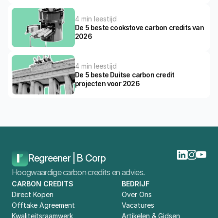
4 min leestijd
De 5 beste cookstove carbon credits van 
2026
4 min leestijd
De 5 beste Duitse carbon credit 
projecten voor 2026
Home
Blog
Waarom Het Planten Van Bomen Belangrijk Is
Regreener | B Corp
Hoogwaardige carbon credits en advies.
CARBON CREDITS
BEDRIJF
Direct Kopen
Over Ons
Offtake Agreement
Vacatures
Kwaliteitsraamwerk
Artikelen & Gidsen