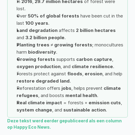
In 
2016
, 
29.7 million hectares
 of forest were 
lost.
Over 
50% of global forests
 have been cut in the 
last 
100 years
.
Land degradation
 affects 
2 billion hectares
and 
3.2 billion people
.
Planting trees
 ≠ 
growing forests
; monocultures 
harm 
biodiversity
.
Growing forests
 supports 
carbon capture
, 
oxygen production
, and 
climate resilience
.
Forests protect against 
floods
, 
erosion
, and help 
restore degraded land
.
Reforestation offers 
jobs
, helps prevent 
climate 
refugees
, and boosts 
mental health
.
Real climate impact
 = forests + 
emission cuts
, 
system change
, and 
sustainable action
.
Deze tekst werd eerder gepubliceerd als een column 
op Happy Eco News.