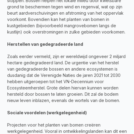
stoppen. Bossen helpen het lokale milieu door kwetsbare 
grond te beschermen tegen wind en regenval, wat op zijn 
beurt aardverschuivingen en afstroming van het oppervlak 
voorkomt. Bovendien kan het planten van bomen in 
kustgebieden (bijvoorbeeld mangrovebomen langs de 
kustlijn) ook overstromingen in zulke gebieden voorkomen.
Herstellen van gedegradeerde land
Zoals eerder vermeld, zijn er wereldwijd ongeveer 2 miljard 
hectare gedegradeerd land. De urgentie van het herstel 
van gedegradeerde bossen en andere ecosystemen is 
dusdanig dat de Verenigde Naties de jaren 2021 tot 2030 
hebben uitgeroepen tot het VN-Decennium voor 
Ecosysteemherstel. Grote delen hiervan kunnen worden 
hersteld door bossen te laten groeien. Dit zal de bodem 
nieuw leven inblazen, evenals de wortels van de bomen.
Sociale voordelen (werkgelegenheid)
Projecten voor het planten van bomen creëren 
werkgelegenheid. Vooral in ontwikkelingslanden kan dit een 