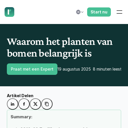
laat ons je terugbellen.
Select Language
Start nu
Waarom het planten van 
bomen belangrijk is
Praat met een Expert
19 augustus 2025
8 minuten leestijd
Artikel Delen
Summary: 