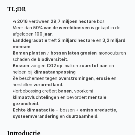
TL;DR
In 
2016
 verdween 
29,7 miljoen hectare
 bos.
Meer dan 
50% van de wereldbossen
 is gekapt in de 
afgelopen 
100 jaar
.
Landdegradatie
 treft 
2 miljard hectare
 en 
3,2 miljard 
mensen
.
Bomen planten
 ≠ 
bossen laten groeien
; monoculturen 
schaden de 
biodiversiteit
.
Bossen
 vangen 
CO2 op
, maken 
zuurstof aan
 en 
helpen bij 
klimaataanpassing
.
Ze beschermen tegen 
overstromingen
, 
erosie
 en 
herstellen 
verarmd land
.
Herbebossing creëert 
banen
, voorkomt 
klimaatvluchtelingen
 en bevordert 
mentale 
gezondheid
.
Echte klimaatactie
 = bossen + 
emissiereductie
, 
systeemverandering
 en 
duurzaamheid
.
Introductie